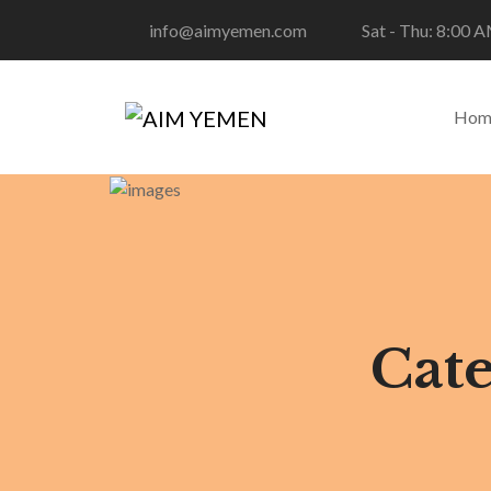
info@aimyemen.com
Sat - Thu: 8:00 
Hom
Cat