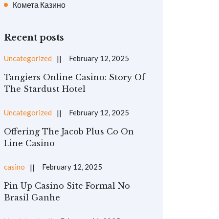
Комета Казино
Recent posts
Uncategorized
February 12, 2025
Tangiers Online Casino: Story Of
The Stardust Hotel
Uncategorized
February 12, 2025
Offering The Jacob Plus Co On
Line Casino
casino
February 12, 2025
Pin Up Casino Site Formal No
Brasil Ganhe