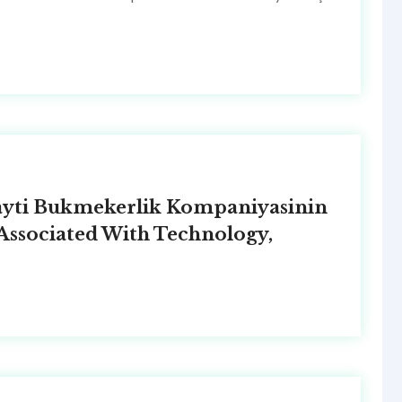
Sayti Bukmekerlik Kompaniyasinin
Associated With Technology,