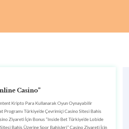
nline Casino”
ontent Kripto Para Kullanarak Oyun Oynayabilir
t Programı Türkiye’de Çevrimiçi Casino Sitesi Bahis
sino Ziyareti İçin Bonus “Inside Bet Türkiye’de Lobide
itesi Bahis Üzerine Spor Bahisleri” Casino Ziyareti İçin