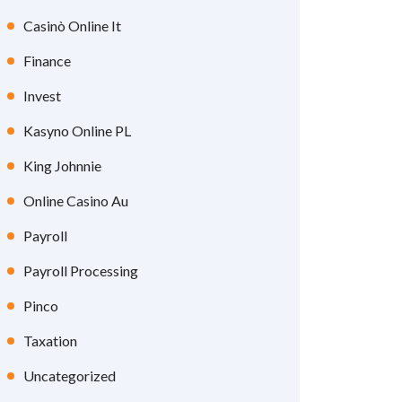
Casinò Online It
Finance
Invest
Kasyno Online PL
King Johnnie
Online Casino Au
Payroll
Payroll Processing
Pinco
Taxation
Uncategorized