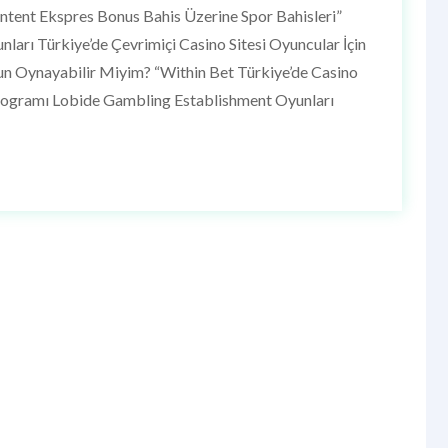
ontent Ekspres Bonus Bahis Üzerine Spor Bahisleri”
ları Türkiye’de Çevrimiçi Casino Sitesi Oyuncular İçin
n Oynayabilir Miyim? “Within Bet Türkiye’de Casino
t Programı Lobide Gambling Establishment Oyunları