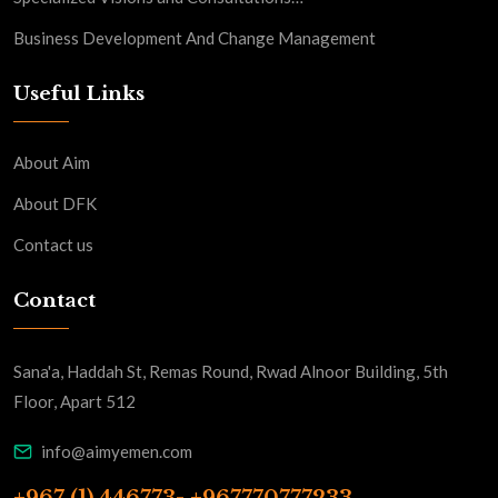
Business Development And Change Management
Useful Links
About Aim
About DFK
Contact us
Contact
Sana'a, Haddah St, Remas Round, Rwad Alnoor Building, 5th
Floor, Apart 512
info@aimyemen.com
+967 (1) 446773- +967770777233