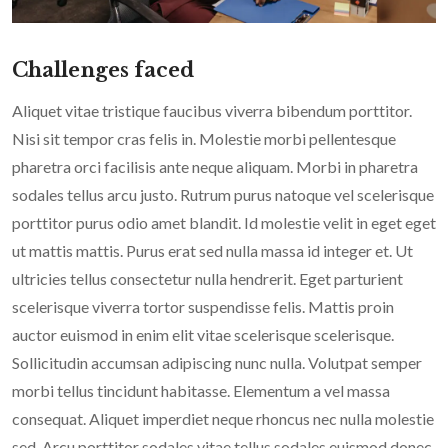
Challenges faced
Aliquet vitae tristique faucibus viverra bibendum porttitor.
Nisi sit tempor cras felis in. Molestie morbi pellentesque
pharetra orci facilisis ante neque aliquam. Morbi in pharetra
sodales tellus arcu justo. Rutrum purus natoque vel scelerisque
porttitor purus odio amet blandit. Id molestie velit in eget eget
ut mattis mattis. Purus erat sed nulla massa id integer et. Ut
ultricies tellus consectetur nulla hendrerit. Eget parturient
scelerisque viverra tortor suspendisse felis. Mattis proin
auctor euismod in enim elit vitae scelerisque scelerisque.
Sollicitudin accumsan adipiscing nunc nulla. Volutpat semper
morbi tellus tincidunt habitasse. Elementum a vel massa
consequat. Aliquet imperdiet neque rhoncus nec nulla molestie
sed. Arcu porttitor sodales vitae tellus sodales euismod donec